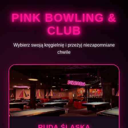
PINK BOWLING &
CLUB
Wybierz swoją kręgielnię i przeżyj niezapomniane
chwile
RUDA ŚLĄSKA